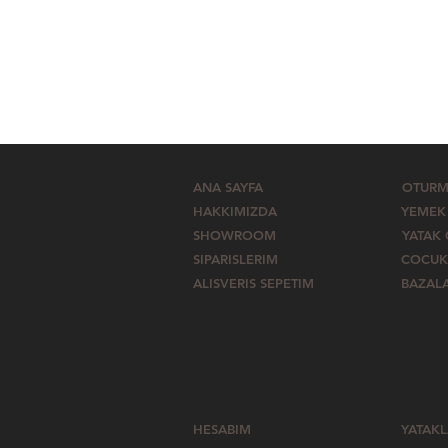
ANA SAYFA
OTURM
HAKKIMIZDA
YEMEK
SHOWROOM
YATAK
SIPARISLERIM
COCUK
ALISVERIS SEPETIM
BAZAL
HESABIM
YATAK