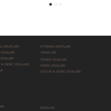
A GRUPLARI
OTURMA GRUPLARI
 ODALARI
YATAKLAR
 ODALARI
YEMEK ODALARI
 & GENC ODALARI
YATAK ODALARI
AR
COCUK & GENC ODALARI
LAR
BAZALAR