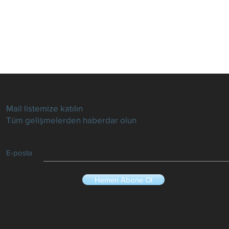
Mail listemize katılın
Tüm gelişmelerden haberdar olun
E-posta
Hemen Abone Ol