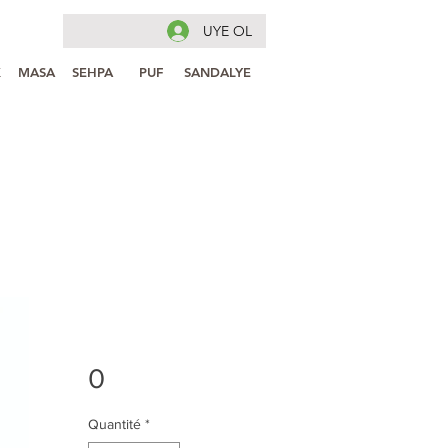
UYE OL
K
MASA
SEHPA
PUF
SANDALYE
0
Quantité
*