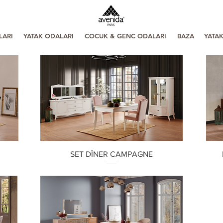
LARI
YATAK ODALARI
COCUK & GENC ODALARI
BAZA
YATA
Aperçu rapide
A
SET DÎNER CAMPAGNE