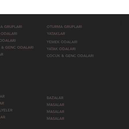
A GRUPLARI
OTURMA GRUPLARI
 ODALARI
YATAKLAR
 ODALARI
YEMEK ODALARI
 & GENC ODALARI
YATAK ODALARI
AR
COCUK & GENC ODALARI
LAR
BAZALAR
AR
MASALAR
LYELER
MASALAR
LAR
MASALAR
R