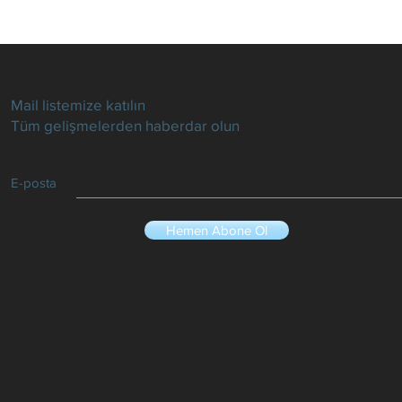
Mail listemize katılın
Tüm gelişmelerden haberdar olun
E-posta
Hemen Abone Ol