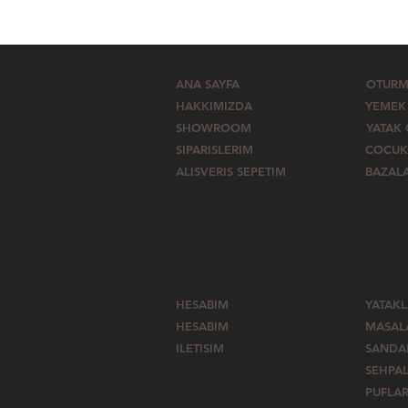
ANA SAYFA
OTURM
HAKKIMIZDA
YEMEK
SHOWROOM
YATAK
SIPARISLERIM
COCUK
ALISVERIS SEPETIM
BAZAL
HESABIM
YATAK
HESABIM
MASAL
ILETISIM
SANDA
SEHPA
PUFLA