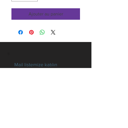
Ajouter au panier
Mail listemize katılın
Tüm gelişmelerden haberdar
olun
E-posta
Hemen Abone Ol