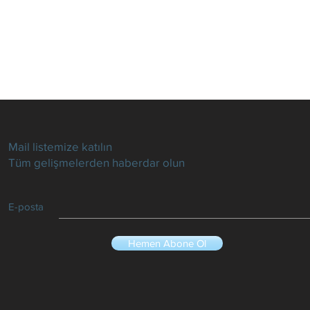
Mail listemize katılın
Tüm gelişmelerden haberdar olun
E-posta
Hemen Abone Ol