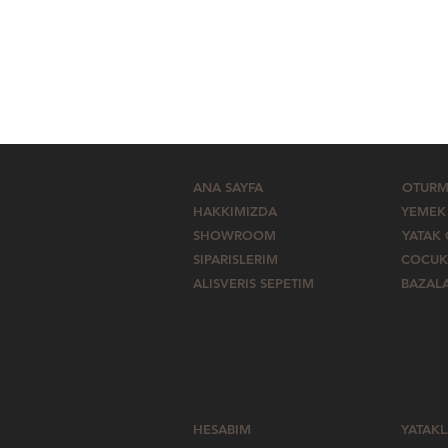
ANA SAYFA
OTURM
HAKKIMIZDA
YEMEK
SHOWROOM
YATAK
SIPARISLERIM
COCUK
ALISVERIS SEPETIM
BAZAL
HESABIM
YATAK