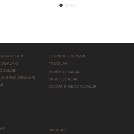
A GRUPLARI
OTURMA GRUPLARI
 ODALARI
YATAKLAR
 ODALARI
YEMEK ODALARI
 & GENC ODALARI
YATAK ODALARI
AR
COCUK & GENC ODALARI
LAR
BAZALAR