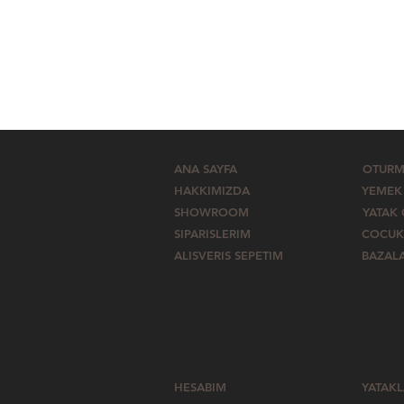
ANA SAYFA
OTURM
HAKKIMIZDA
YEMEK
SHOWROOM
YATAK
SIPARISLERIM
COCUK
ALISVERIS SEPETIM
BAZAL
HESABIM
YATAK