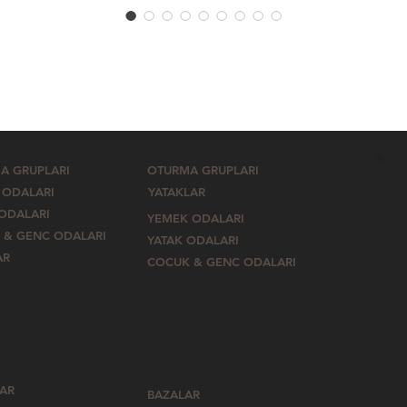
A GRUPLARI
OTURMA GRUPLARI
 ODALARI
YATAKLAR
 ODALARI
YEMEK ODALARI
 & GENC ODALARI
YATAK ODALARI
AR
COCUK & GENC ODALARI
LAR
BAZALAR