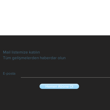
Mail listemize katılın
Tüm gelişmelerden haberdar olun
E-posta
Hemen Abone Ol