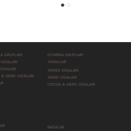
A GRUPLARI
OTURMA GRUPLARI
 ODALARI
YATAKLAR
 ODALARI
YEMEK ODALARI
 & GENC ODALARI
YATAK ODALARI
AR
COCUK & GENC ODALARI
LAR
BAZALAR