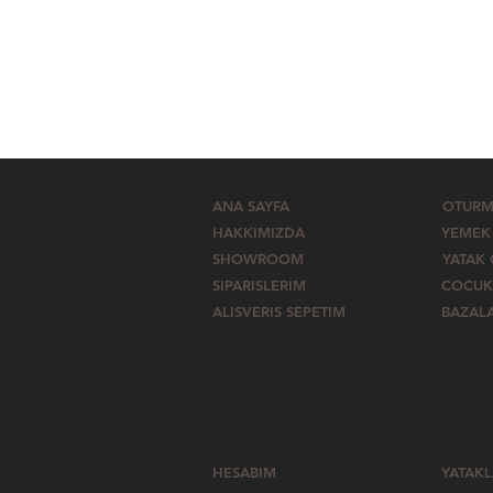
ANA SAYFA
OTURM
HAKKIMIZDA
YEMEK
SHOWROOM
YATAK
SIPARISLERIM
COCUK
ALISVERIS SEPETIM
BAZAL
HESABIM
YATAK