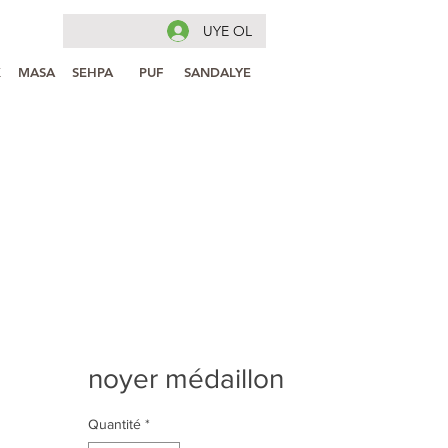
UYE OL
K
MASA
SEHPA
PUF
SANDALYE
noyer médaillon
Quantité
*