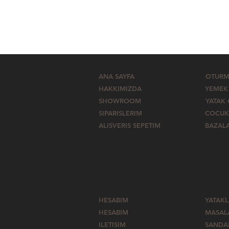
ANA SAYFA
OTURM
HAKKIMIZDA
YEMEK
SHOWROOM
YATAK
SIPARISLERIM
COCUK
ALISVERIS SEPETIM
BAZAL
HESABIM
YATAK
HESABIM
MASAL
ILETISIM
SANDA