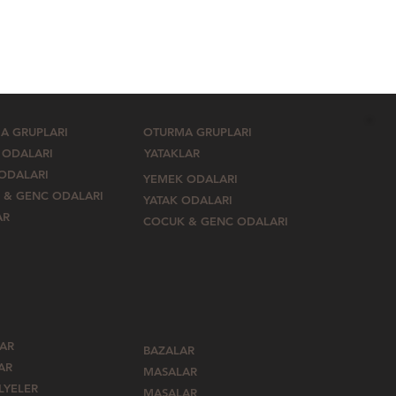
A GRUPLARI
OTURMA GRUPLARI
 ODALARI
YATAKLAR
 ODALARI
YEMEK ODALARI
 & GENC ODALARI
YATAK ODALARI
AR
COCUK & GENC ODALARI
LAR
BAZALAR
AR
MASALAR
LYELER
MASALAR