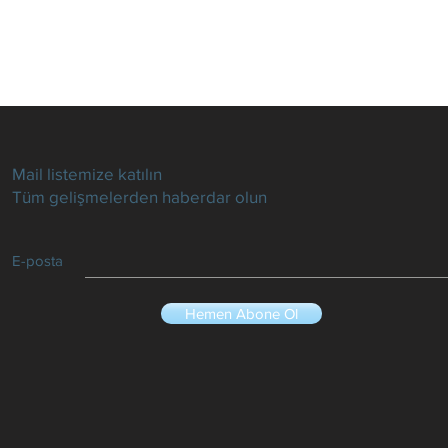
Mail listemize katılın
Tüm gelişmelerden haberdar olun
E-posta
Hemen Abone Ol