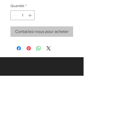
Quantité
*
Contactez-nous pour acheter
Mail listemize katılın
Tüm gelişmelerden haberdar
olun
E-posta